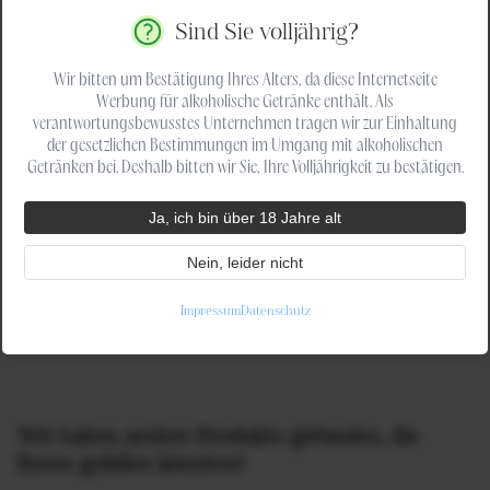
Sind Sie volljährig?
Trauben und Anbau
Wir bitten um Bestätigung Ihres Alters, da diese Internetseite
Werbung für alkoholische Getränke enthält. Als
Spezialität
verantwortungsbewusstes Unternehmen tragen wir zur Einhaltung
Handlese, Ganztraubenpressung
der gesetzlichen Bestimmungen im Umgang mit alkoholischen
Getränken bei. Deshalb bitten wir Sie, Ihre Volljährigkeit zu bestätigen.
Nährwertangaben
Ja, ich bin über 18 Jahre alt
Zutaten
Trauben
Nein, leider nicht
Impressum
Datenschutz
Wir haben andere Produkte gefunden, die
Ihnen gefallen könnten!