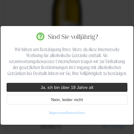
Sind Sie volljährig?
Wir bitten um Bestätigung Ihres Alters, da diese Internetseite
Werbung für alkoholische Getränke enthält. Als
verantwortungsbewusstes Unternehmen tragen wir zur Einhaltung
der gesetzlichen Bestimmungen im Umgang mit alkoholischen
2024
Getränken bei. Deshalb bitten wir Sie, Ihre Volljährigkeit zu bestätigen.
Wasserburg Weißbur­gunder
Ja, ich bin über 18 Jahre alt
ORTSWEIN
TROCKEN
Nein, leider nicht
0,75L
(25,33 €/1L)
enthält Sulfite
Alkohol:
13 % vol
Nährwerttabelle
ⓘ
Impressum
Datenschutz
Inkl. 19% MwSt.
,
exkl.
Versandkosten
19,00 €
auf Anfrage